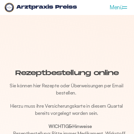
Menü
Allgemeinmedizin
Flugmedizin
Leistungen
Praxis
Rezeptbestellung
Rezeptbestellung online
Notdienst
Sie können hier Rezepte oder Überweisungen per Email 
Aktuelles
bestellen.  
Kontakt
Hierzu muss ihre Versicherungskarte in diesem Quartal 
bereits vorgelegt worden sein. 
WICHTIGE Hinweise
Rezeptbestellung: Bitte immer Medikament, Wirkstoff, 