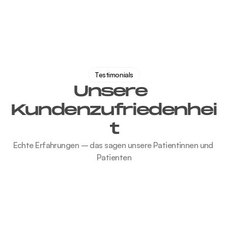
Testimonials
Unsere 
Kundenzufriedenhei
t
Echte Erfahrungen – das sagen unsere Patientinnen und 
Patienten
War heute das erste Mal bei Dr. Preiss als 
Urlaubsvertretung meines Hausarztes – super 
netter und kompetenter Arzt! Hat sich kurz (in 