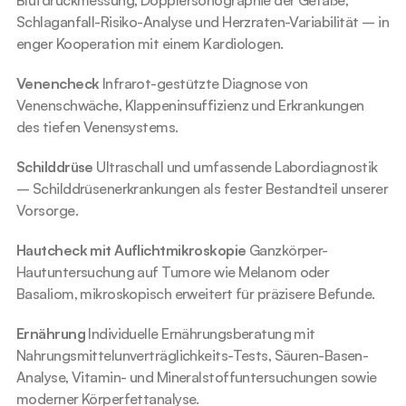
Blutdruckmessung, Dopplersonographie der Gefäße, 
Schlaganfall-Risiko-Analyse und Herzraten-Variabilität – in 
enger Kooperation mit einem Kardiologen.
Venencheck
 Infrarot-gestützte Diagnose von 
Venenschwäche, Klappeninsuffizienz und Erkrankungen 
des tiefen Venensystems.
Schilddrüse
 Ultraschall und umfassende Labordiagnostik 
– Schilddrüsenerkrankungen als fester Bestandteil unserer 
Vorsorge.
Hautcheck mit Auflichtmikroskopie
 Ganzkörper-
Hautuntersuchung auf Tumore wie Melanom oder 
Basaliom, mikroskopisch erweitert für präzisere Befunde.
Ernährung
 Individuelle Ernährungsberatung mit 
Nahrungsmittelunverträglichkeits-Tests, Säuren-Basen-
Analyse, Vitamin- und Mineralstoffuntersuchungen sowie 
moderner Körperfettanalyse.